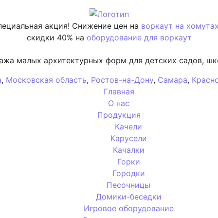
пециальная акция! Снижение цен на
воркаут на хомута
скидки 40% на
оборудование для воркаут
ажа малых архитектурных форм для детских садов, шк
а
,
Московская область
,
Ростов-на-Дону
,
Самара
,
Красн
Главная
О нас
Продукция
Качели
Карусели
Качалки
Горки
Городки
Песочницы
Домики-беседки
Игровое оборудование