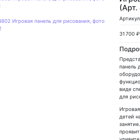
(Арт.
Артикул
31 700
₽
Подро
Предста
панель 
оборудо
функцио
виде сп
для рис
Игровая
детей н
занятие
проявит
удивите