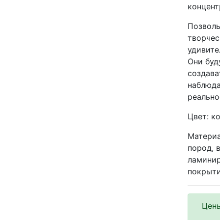
концент
Позволь
творчес
удивите
Они буд
создава
наблюда
реально
Цвет: к
Материа
пород, 
ламинир
покрыт
Цены