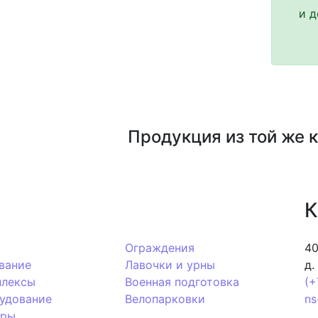
и д
Продукция из той же 
К
Ограждения
40
вание
Лавочки и урны
д.
плексы
Военная подготовка
(+
удование
Велопарковки
ns
еры