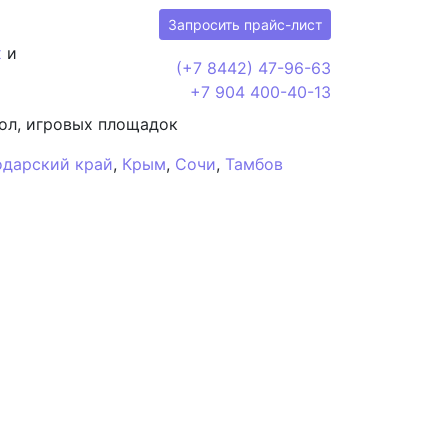
Запросить прайс-лист
х
и
(+7 8442) 47-96-63
+7 904 400-40-13
ол, игровых площадок
одарский край
,
Крым
,
Сочи
,
Тамбов