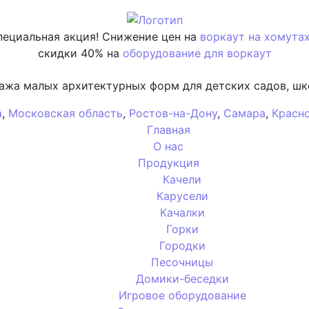
пециальная акция! Снижение цен на
воркаут на хомута
скидки 40% на
оборудование для воркаут
ажа малых архитектурных форм для детских садов, шк
а
,
Московская область
,
Ростов-на-Дону
,
Самара
,
Красн
Главная
О нас
Продукция
Качели
Карусели
Качалки
Горки
Городки
Песочницы
Домики-беседки
Игровое оборудование